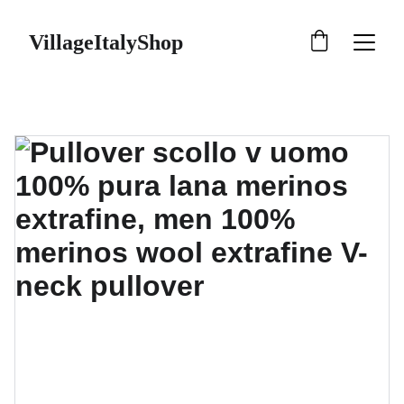
VillageItalyShop