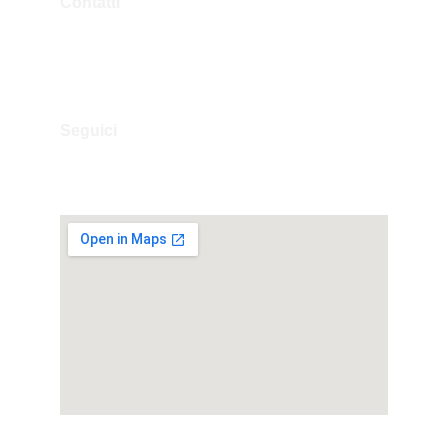
Contatti
Tel.Fisso: 0173 364323
Tel.Mobile: 338 757 3779
Mail: info@villageitalyshop.com
Seguici