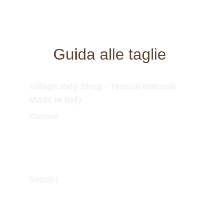
Guida alle taglie
Village Italy Shop - Tessuti Naturali 
Made In Italy
Contatti
Tel.Fisso: 0173 364323
Tel.Mobile: 338 757 3779
Mail: info@villageitalyshop.com
Seguici