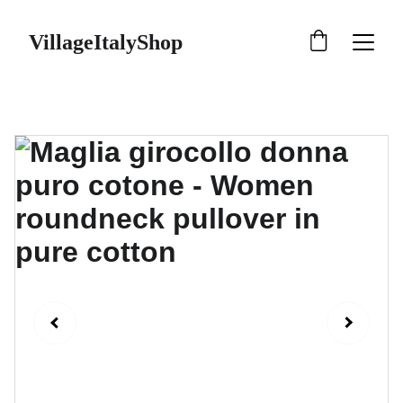
VillageItalyShop