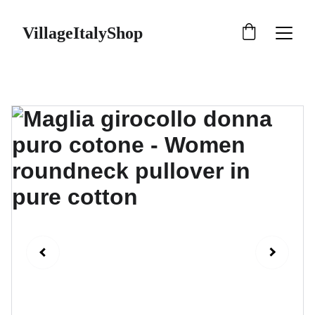
VillageItalyShop