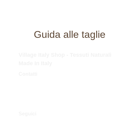
Guida alle taglie
Village Italy Shop - Tessuti Naturali 
Made In Italy
Contatti
Tel.Fisso: 0173 364323
Tel.Mobile: 338 757 3779
Mail: info@villageitalyshop.com
Seguici