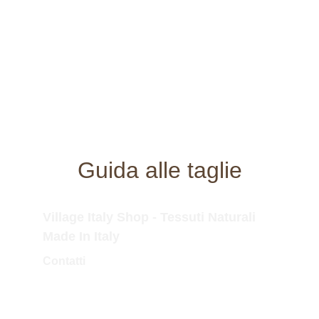
Guida alle taglie
Village Italy Shop - Tessuti Naturali 
Made In Italy
Contatti
Tel.Fisso: 0173 364323
Tel.Mobile: 338 757 3779