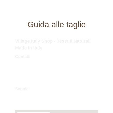
Guida alle taglie
Village Italy Shop - Tessuti Naturali 
Made In Italy
Contatti
Tel.Fisso: 0173 364323
Tel.Mobile: 338 757 3779
Mail: info@villageitalyshop.com
Seguici