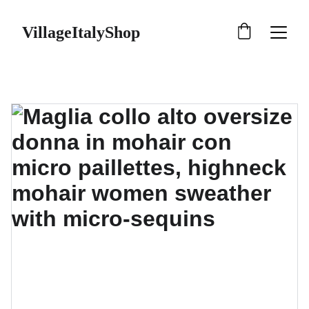
VillageItalyShop