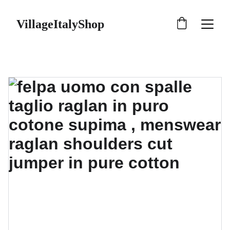
VillageItalyShop