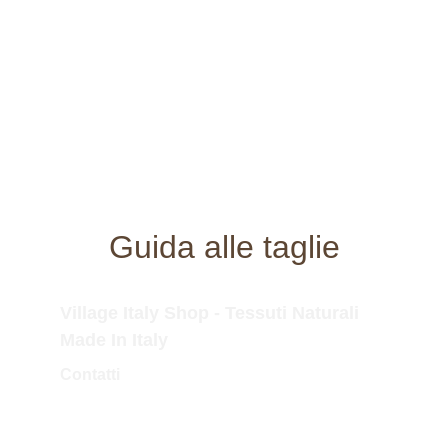
Guida alle taglie
Village Italy Shop - Tessuti Naturali 
Made In Italy
Contatti
Tel.Fisso: 0173 364323
Tel.Mobile: 338 757 3779