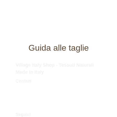
Guida alle taglie
Village Italy Shop - Tessuti Naturali 
Made In Italy
Contatti
Tel.Fisso: 0173 364323
Tel.Mobile: 338 757 3779
Mail: info@villageitalyshop.com
Seguici