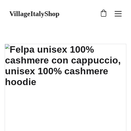
VillageItalyShop