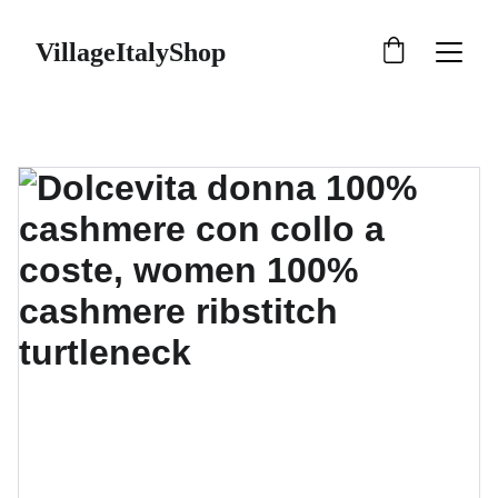
VillageItalyShop