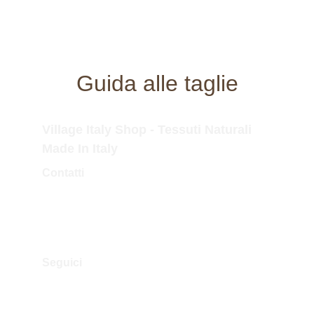
Guida alle taglie
Village Italy Shop - Tessuti Naturali 
Made In Italy
Contatti
Tel.Fisso: 0173 364323
Tel.Mobile: 338 757 3779
Mail: info@villageitalyshop.com
Seguici